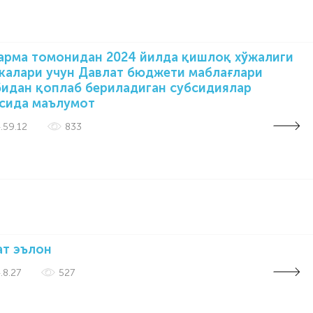
рма томонидан 2024 йилда қишлоқ хўжалиги
калари учун Давлат бюджети маблағлари
идан қоплаб бериладиган субсидиялар
сида маълумот
.59.12
833
ат эълон
.8.27
527