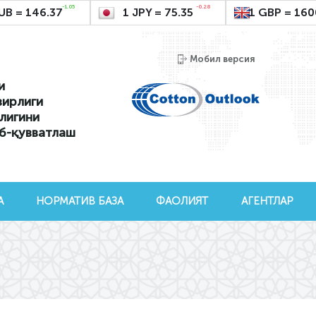
-1.05
-0.28
UB = 146.37
1 JPY = 75.35
1 GBP = 160
Мобил версия
и
зирлиги
лигини
б-қувватлаш
А
НОРМАТИВ БАЗА
ФАОЛИЯТ
АГЕНТЛАР