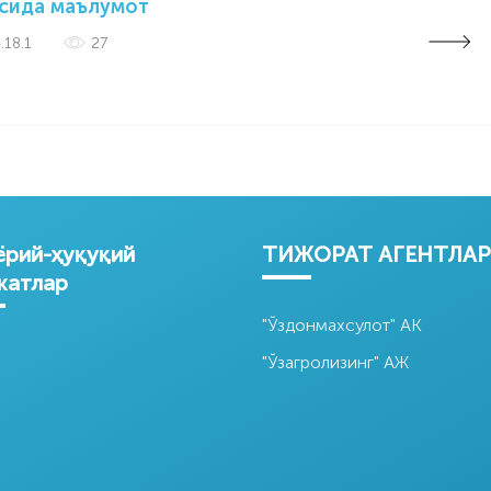
сида маълумот
.18.1
27
рий-ҳуқуқий
ТИЖОРАТ АГЕНТЛА
жатлар
"Ўздонмахсулот" АК
"Ўзагролизинг" АЖ