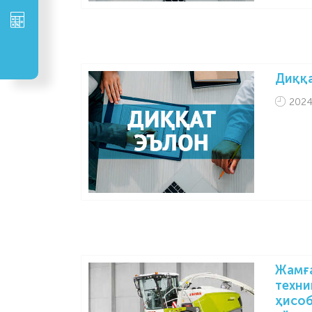
Диққ
2024
Жамға
техни
ҳисоб