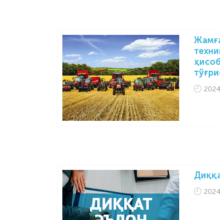
Жамға
техни
ҳисоб
тўғри
2024
Диққ
2024