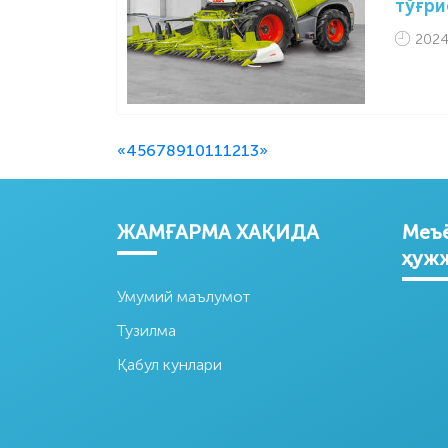
тўғри
2024
«
4
5
6
7
8
9
10
11
12
13
»
ЖАМҒАРМА ХАҚИДА
Меъё
ҳуж
Умумий маълумот
Тузилма
Қабул кунлари