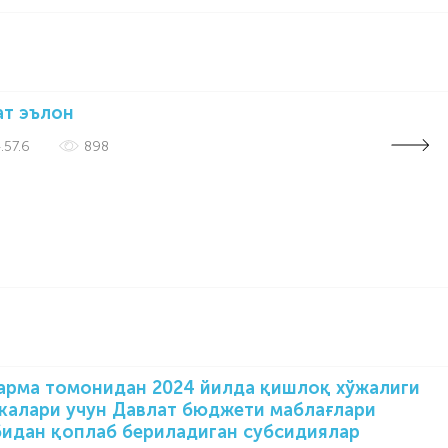
ат эълон
.57.6
898
рма томонидан 2024 йилда қишлоқ хўжалиги
калари учун Давлат бюджети маблағлари
идан қоплаб бериладиган субсидиялар