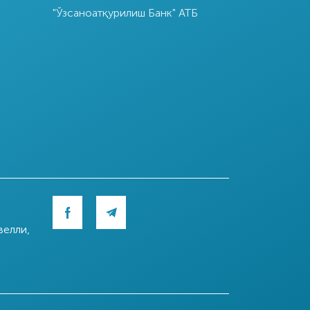
"Ўзсаноатқурилиш Банк" АТБ
велли,