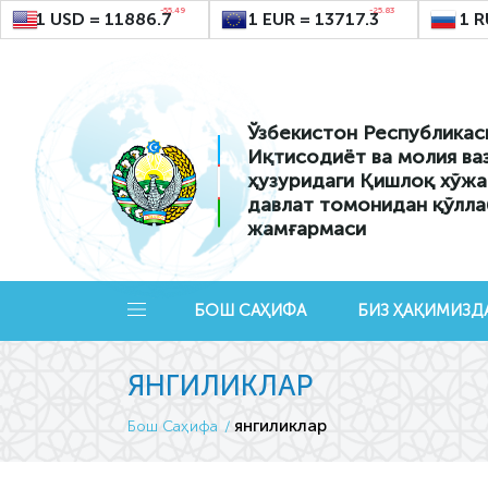
-55.49
-25.83
1 USD = 11886.7
1 EUR = 13717.3
1 R
Ўзбекистон Республикас
Иқтисодиёт ва молия ва
ҳузуридаги Қишлоқ хўжа
давлат томонидан қўлла
жамғармаси
БОШ САҲИФА
БИЗ ҲАҚИМИЗД
ЯНГИЛИКЛАР
янгиликлар
Бош Саҳифа