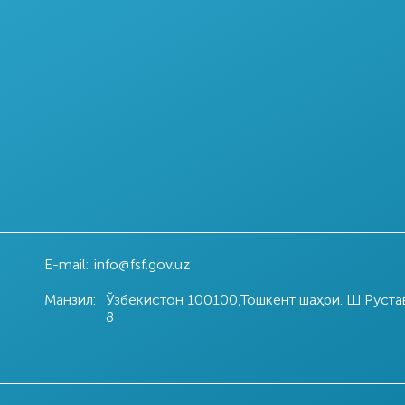
E-mail:
info@fsf.gov.uz
Манзил:
Ўзбекистон 100100,Тошкент шаҳри. Ш.Руста
8