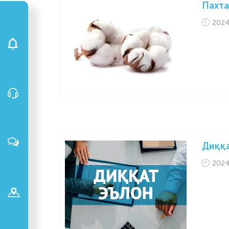
Пахта
2024
Диққ
2024