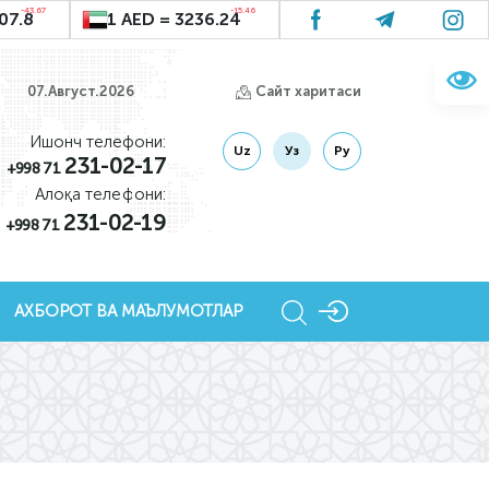
-43.67
-15.46
07.8
1 AED = 3236.24
07.Август.2026
Сайт харитаси
Ишонч телефони:
Uz
Уз
Ру
231-02-17
+998 71
Алоқа телефони:
231-02-19
+998 71
АХБОРОТ ВА МАЪЛУМОТЛАР