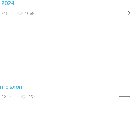
 2024
.7.15
1088
ат эълон
.52.14
854