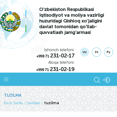
O’zbekiston Respublikasi
Iqtisodiyot va moliya vazirligi
huzuridagi Qishloq xo’jaligini
davlat tomonidan qo’llab-
quvvatlash jamg’armasi
Ishonch telefoni:
Uz
Уз
Ру
231-02-17
+998 71
Aloqa telefoni:
231-02-19
+998 71
TUZILMA
tuzilma
Bosh Sahifa
Saxifalar