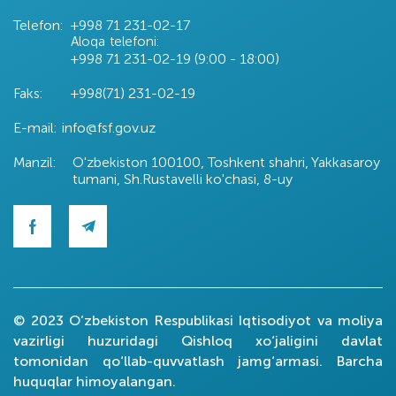
Telefon:
+998 71
231-02-17
Aloqa telefoni:
+998 71
231-02-19 (9:00 - 18:00)
Faks:
+998(71) 231-02-19
E-mail:
info@fsf.gov.uz
Manzil:
O'zbekiston 100100, Toshkent shahri, Yakkasaroy
tumani, Sh.Rustavelli ko'chasi, 8-uy
© 2023 O’zbekiston Respublikasi Iqtisodiyot va moliya
vazirligi huzuridagi Qishloq xo‘jaligini davlat
tomonidan qo‘llab-quvvatlash jamg‘armasi. Barcha
huquqlar himoyalangan.