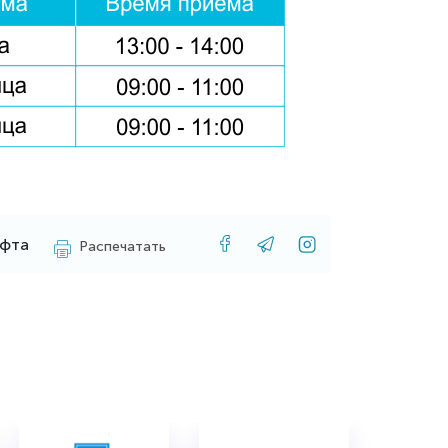
ифта
Распечатать