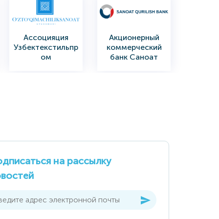
Ассоцияция
Акционерный
Узбектекстильпр
коммерческий
ом
банк Саноат
Қурилиш Банк
"INFINBANK"
Министерство
Акционерный
сельского и
Коммерческий
водного
дписаться на рассылку
Банк
хозяйства
овостей