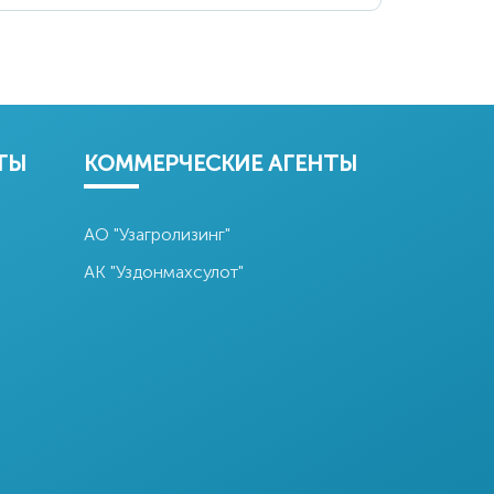
АК
Agrobank
"Уздонмахсулот"
Акционерно-
коммерческий
банк
ТЫ
КОММЕРЧЕСКИЕ АГЕНТЫ
АО "Узагролизинг"
АК "Уздонмахсулот"