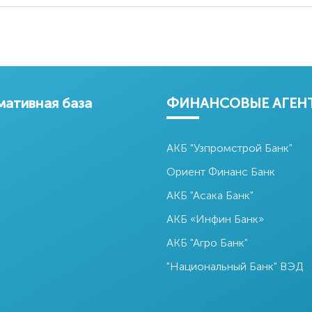
цияция
Акционерный
Акционерное
кстильпр
коммерческий
общество
ом
банк Саноат
Узагролизинг
Қурилиш Банк
ативная база
ФИНАНСОВЫЕ АГЕН
АКБ "Узпромстрой Банк"
Ориент Финанс Банк
АКБ "Асака Банк"
АКБ «Инфин Банк»
АКБ "Агро Банк"
"Национальный Банк" ВЭД