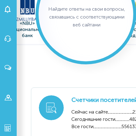
Найдите ответы на свои вопросы,
связавшись с соответствующими
«NBU»
"INFINBANK"
Минис
веб сайтами
Национальный
Акционерный
сельс
банк
Коммерческий
вод
внешнеэкономич
Банк
хозя
еской
деятельности
Акционерное
АК
Agr
общество
"Уздонмахсулот"
Акцио
Узагролизинг
комме
Счетчики посетителе
б
Сейчас на сайте
2
Сегодняшние гости
48
Все гости
55613