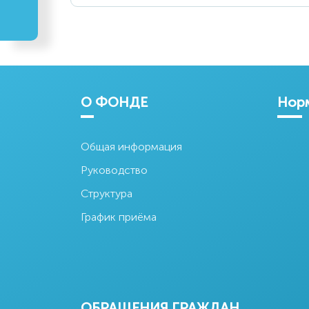
Министерство
Акционерный
Ассо
Экономики и
коммерческий
Узбекте
финансов
банк «Асака»
Республики
Узбекистан
О ФОНДЕ
Норм
Общая информация
Руководство
Центральный
Банк Узбекистана
Структура
График приёма
ОБРАЩЕНИЯ ГРАЖДАН