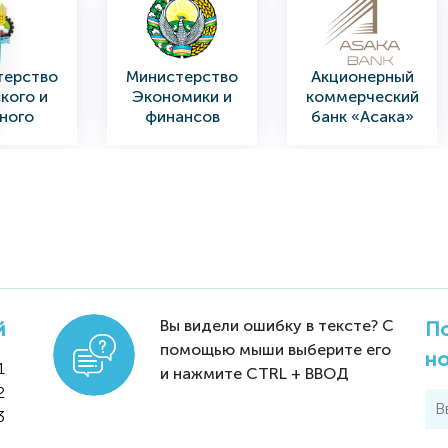
терство
Министерство
Акционерный
кого и
Экономики и
коммерческий
ного
финансов
банк «Асака»
йства
Республики
Узбекистан
obank
Центральный
«NBU»
нерно-
Банк Узбекистана
Национальный
рческий
банк
Вы видели ошибку в тексте? С
й
По
анк
внешнеэкономич
помощью мыши выберите его
н
еской
1
и нажмите CTRL + ВВОД
деятельности
2
3