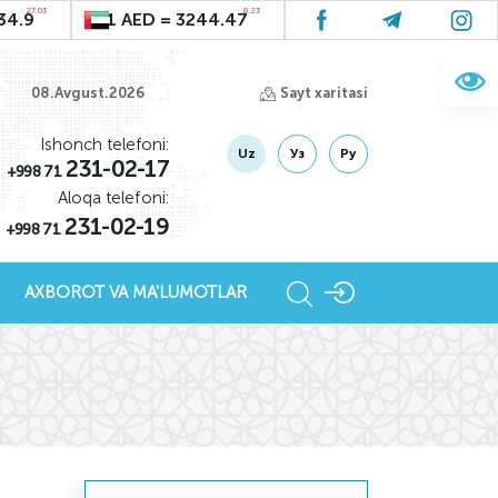
27.03
8.23
34.9
1 AED = 3244.47
08.Avgust.2026
Sayt xaritasi
Ishonch telefoni:
Uz
Уз
Ру
231-02-17
+998 71
Aloqa telefoni:
231-02-19
+998 71
AXBOROT VA MA'LUMOTLAR