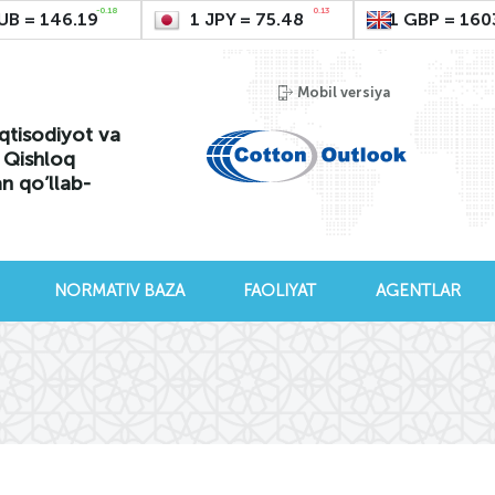
-0.18
0.13
UB = 146.19
1 JPY = 75.48
1 GBP = 160
Mobil versiya
qtisodiyot va
i Qishloq
an qo’llab-
NORMATIV BAZA
FAOLIYAT
AGENTLAR