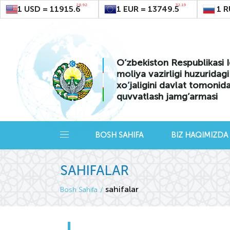
28.92
32.19
1 USD = 11915.6
1 EUR = 13749.5
1 R
O’zbekiston Respublikasi I
moliya vazirligi huzuridag
xo’jaligini davlat tomonid
quvvatlash jamg’armasi
BOSH SAHIFA
BIZ HAQIMIZDA
SAHIFALAR
sahifalar
Bosh Sahifa