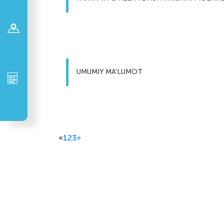
UMUMIY MA'LUMOT
«
1
2
3
»