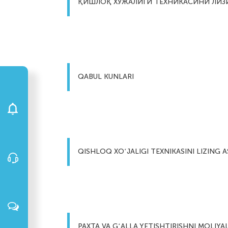
ҚИШЛОҚ ХЎЖАЛИГИ ТЕХНИКАСИНИ ЛИЗ
QABUL KUNLARI
QISHLOQ XOʻJALIGI TEXNIKASINI LIZING 
PAXTA VA GʻALLA YETISHTIRISHNI MOLIYA