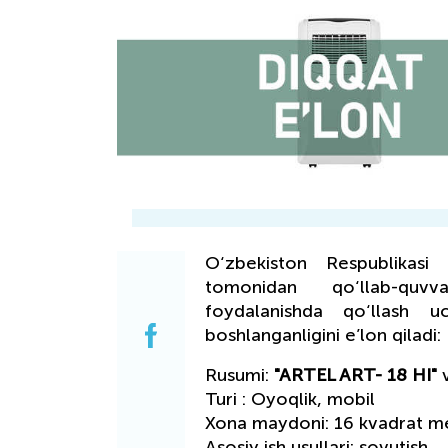
O‘zbekiston Respublikasi m
tomonidan qo‘llab-quvv
foydalanishda qo‘llash u
boshlanganligini e’lon qiladi:
Rusumi:
"ARTEL ART- 18 HI"
Turi : Oyoqlik, mobil
Xona maydoni: 16 kvadrat me
Asosiy ish usullari: sovutish