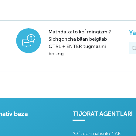
olizing
Oʻzdonmaxsulot
Agrobank
adorlik
aksiyadorlik
aksiyadorlik tijorat
iyati
kompaniyasi
banki
Matnda xato ko`rdingizmi?
Ya
Sichqoncha bilan belgilab
CTRL + ENTER tugmasini
bosing
orativ
Milliy Bank
Cotlook 'A' Index
t yagona
Cotlook Forward
tali
'A' Index​
ativ baza
TIJORAT AGENTLARI
"O`zdonmahsulot" AK