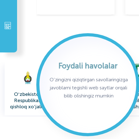
Foydali havolalar
O’zingizni qiziqtirgan savollaringizga
javoblarni tegishli web saytlar orqali
Oʻzbekiston
Oʻzbekiston
Oʻzbe
bilib olishingiz mumkin
Respublikasi
Respublikasi
Respubli
qishloq xoʻjaligi
Iqtisodiyot va
xomashy
vazirligi
Moliya Vazirligi