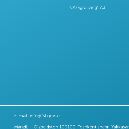
"O‘zagrolizing” AJ
maxsulot
Agrobank
Oʻzbekiston
adorlik
aksiyadorlik tijorat
Markaziy Banki
niyasi
banki
E-mail:
info@fsf.gov.uz
Manzil:
O'zbekiston 100100, Toshkent shahri, Yakkasa