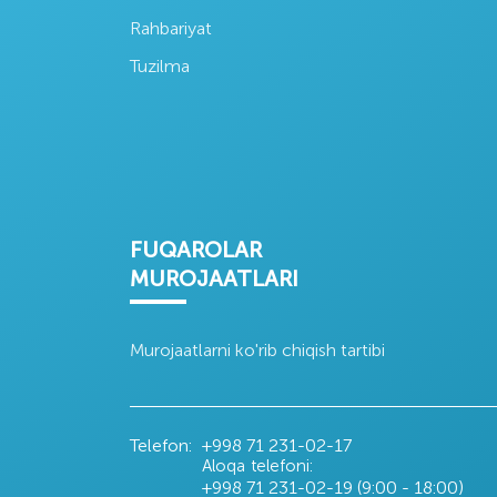
Rahbariyat
Oʻzsanoat qurilish
Oʻzagrolizing
Oʻzdon
bank
aksiyadorlik
aksiy
Tuzilma
jamiyati
kompa
FUQAROLAR
MUROJAATLARI
Murojaatlarni ko'rib chiqish tartibi
Telefon:
+998 71
231-02-17
Aloqa telefoni:
+998 71
231-02-19 (9:00 - 18:00)