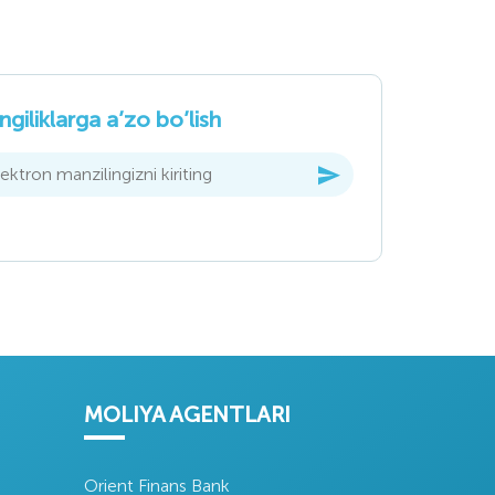
Oʻzbekiston
Oʻzbekiston
Markaziy Banki
Respublikasi
qishloq xoʻjaligi
ngiliklarga a’zo bo’lish
vazirligi
Asaka Bank
Oʻztoʻqimachiliks
aksiyadorlik tijorat
anoat uyushmasi
MOLIYA AGENTLARI
Orient Finans Bank