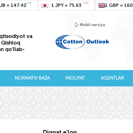
-2.06
-0.69
UB = 147.42
1 JPY = 75.63
1 GBP = 160
Mobil versiya
qtisodiyot va
i Qishloq
an qo’llab-
NORMATIV BAZA
FAOLIYAT
AGENTLAR
Diqqat e’lon