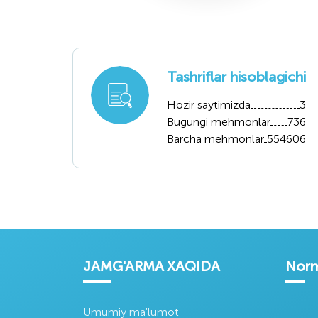
Oʻztoʻqimachiliks
Oʻzsanoat qurilish
Oʻzagr
anoat uyushmasi
bank
aksiy
jam
Tashriflar hisoblagichi
Hozir saytimizda
3
Bugungi mehmonlar
736
Barcha mehmonlar
554606
Oʻzbekiston
Oʻzbekiston
Korp
Respublikasi
Respublikasi tovar
axboro
Iqtisodiyot va
xomashyo birjasi
por
Moliya Vazirligi
JAMG'ARMA XAQIDA
Norm
Umumiy ma'lumot