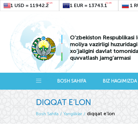
-47.25
-72.35
1 USD = 11942.2
1 EUR = 13743.1
1 R
O’zbekiston Respublikasi I
moliya vazirligi huzuridag
xo’jaligini davlat tomonid
quvvatlash jamg’armasi
BOSH SAHIFA
BIZ HAQIMIZDA
DIQQAT E’LON
diqqat e’lon
Bosh Sahifa
Yangiliklar