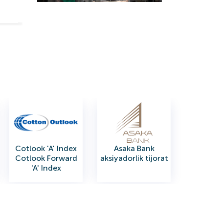
Cotlook 'A' Index
Asaka Bank
Cotlook Forward
aksiyadorlik tijorat
'A' Index​