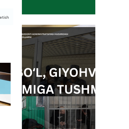
etish
Diqqat e’lon
Diqqat e’