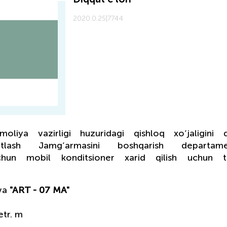
2020.0.25
|
7744
oliya vazirligi huzuridagi qishloq xo‘jaligini d
atlash Jamg‘armasini boshqarish departame
chun mobil konditsioner xarid qilish uchun t
va
"ART - 07 MA"
tr. m