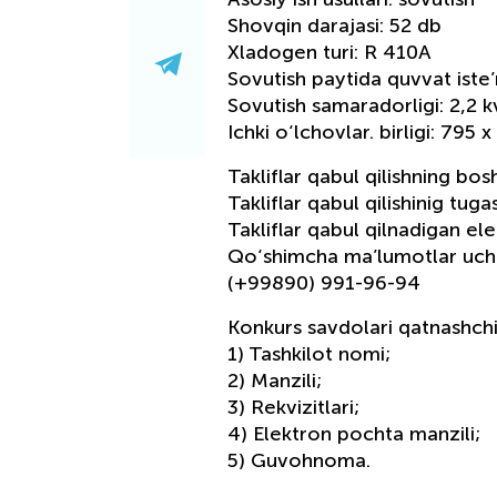
Shovqin darajasi: 52 db
Xladogen turi: R 410A
Sovutish paytida quvvat iste’
Sovutish samaradorligi: 2,2 k
Ichki o‘lchovlar. birligi: 79
Takliflar qabul qilishning bos
Takliflar qabul qilishinig tug
Takliflar qabul qilnadigan e
Qo‘shimcha ma’lumotlar uchu
(+99890) 991-96-94
Konkurs savdolari qatnashchi
1) Tashkilot nomi;
2) Manzili;
3) Rekvizitlari;
4) Elektron pochta manzili;
5) Guvohnoma.