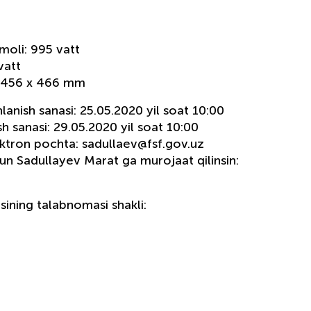
moli: 995 vatt
vatt
5 x 456 x 466 mm
hlanish sanasi: 25.05.2020 yil soat 10:00
ash sanasi: 29.05.2020 yil soat 10:00
lektron pochta: sadullaev@fsf.gov.uz
n Sadullayev Marat ga murojaat qilinsin:
sining talabnomasi shakli: