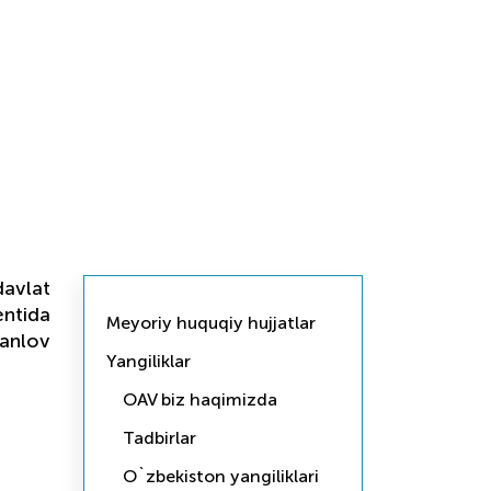
avlat
ntida
Meyoriy huquqiy hujjatlar
anlov
Yangiliklar
OAV biz haqimizda
Tadbirlar
O`zbekiston yangiliklari