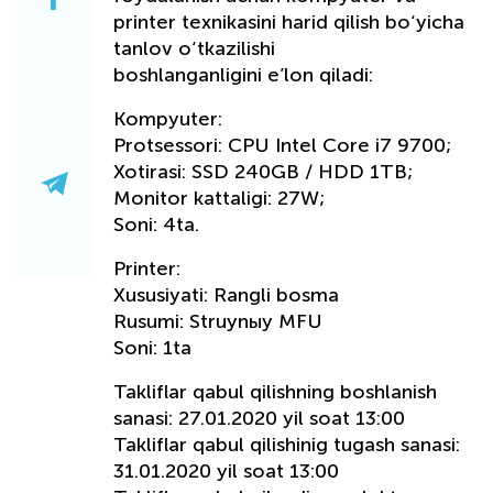
printer texnikasini harid qilish bo‘yicha
tanlov o‘tkazilishi
boshlanganligini e’lon qiladi:
Kompyuter:
Protsessori: CPU Intel Core i7 9700;
Xotirasi: SSD 240GB / HDD 1TB;
Monitor kattaligi: 27W;
Soni: 4ta.
Printer:
Xususiyati: Rangli bosma
Rusumi: Struynыy MFU
Soni: 1ta
Takliflar qabul qilishning boshlanish
sanasi: 27.01.2020 yil soat 13:00
Takliflar qabul qilishinig tugash sanasi:
31.01.2020 yil soat 13:00