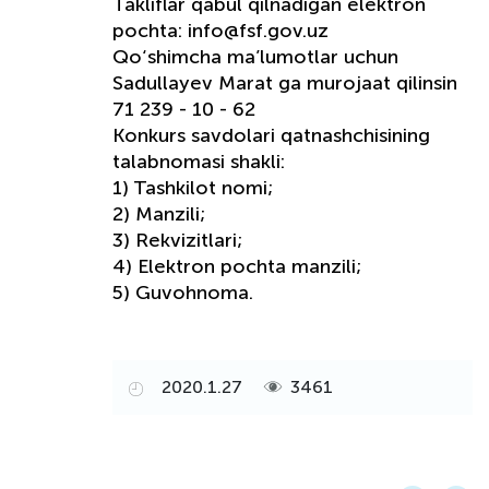
Takliflar qabul qilnadigan elektron
pochta: info@fsf.gov.uz
Qo‘shimcha ma’lumotlar uchun
Sadullayev Marat ga murojaat qilinsin
71 239 - 10 - 62
Konkurs savdolari qatnashchisining
talabnomasi shakli:
1) Tashkilot nomi;
2) Manzili;
3) Rekvizitlari;
4) Elektron pochta manzili;
5) Guvohnoma.
2020.1.27
3461