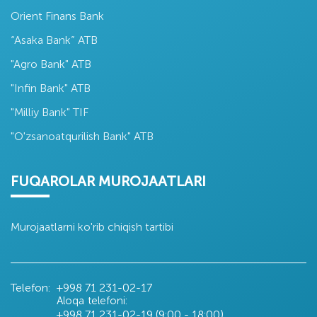
Orient Finans Bank
“Asaka Bank” ATB
"Agro Bank" ATB
"Infin Bank" ATB
"Milliy Bank" TIF
"O'zsanoatqurilish Bank" ATB
FUQAROLAR MUROJAATLARI
Murojaatlarni ko'rib chiqish tartibi
Telefon:
+998 71
231-02-17
Aloqa telefoni:
+998 71
231-02-19 (9:00 - 18:00)