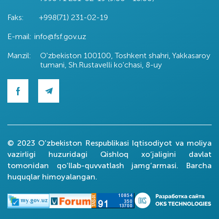
Faks:
+998(71) 231-02-19
E-mail:
info@fsf.gov.uz
Manzil:
O'zbekiston 100100, Toshkent shahri, Yakkasaroy
tumani, Sh.Rustavelli ko'chasi, 8-uy
© 2023 O’zbekiston Respublikasi Iqtisodiyot va moliya
vazirligi huzuridagi Qishloq xo‘jaligini davlat
tomonidan qo‘llab-quvvatlash jamg‘armasi. Barcha
huquqlar himoyalangan.