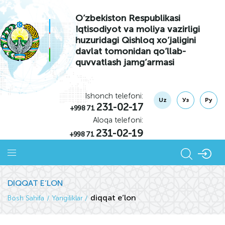
O’zbekiston Respublikasi
Iqtisodiyot va moliya vazirligi
huzuridagi Qishloq xo’jaligini
davlat tomonidan qo’llab-
quvvatlash jamg’armasi
Ishonch telefoni:
Uz
Уз
Ру
231-02-17
+998 71
Aloqa telefoni:
231-02-19
+998 71
DIQQAT E’LON
diqqat e’lon
Bosh Sahifa
Yangiliklar