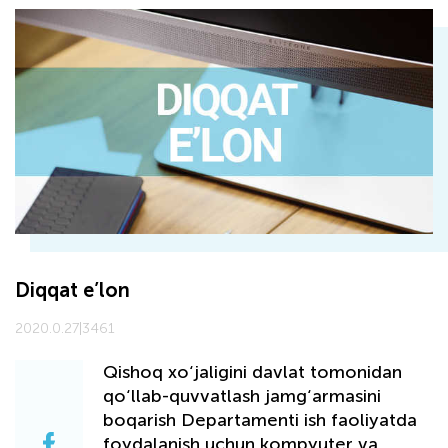
Diqqat e’lon
2020.0.27
|
3461
Qishoq xo‘jaligini davlat tomonidan
qo‘llab-quvvatlash jamg‘armasini
boqarish Departamenti ish faoliyatda
foydalanish uchun kompyuter va