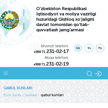
O’zbekiston Respublikasi
Iqtisodiyot va moliya vazirligi
huzuridagi Qishloq xo’jaligini
davlat tomonidan qo’llab-
quvvatlash jamg’armasi
Ishonch telefoni:
Uz
Уз
Ру
231-02-17
+998 71
Aloqa telefoni:
231-02-19
+998 71
QABUL KUNLARI
qabul kunlari
Bosh Sahifa
Saxifalar