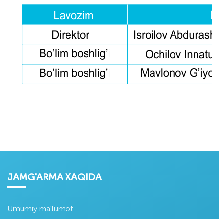
JAMG'ARMA XAQIDA
Umumiy ma'lumot