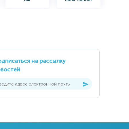
Қурилиш Банк
"INFINBANK"
Министерство
Акционерный
сельского и
Коммерческий
водного
дписаться на рассылку
Банк
хозяйства
овостей
АК
Agrobank
"Уздонмахсулот"
Акционерно-
коммерческий
банк