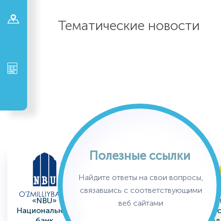
Тематические новости
Полезные ссылки
Найдите ответы на свои вопросы,
связавшись с соответствующими
«NBU»
"INFINBANK"
Минис
веб сайтами
Национальный
Акционерный
сельс
банк
Коммерческий
вод