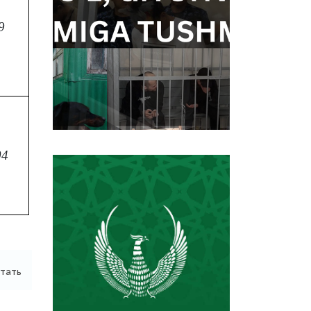
9
04
тать