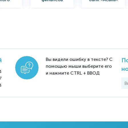
йства
Республики
Узбекистан
obank
Центральный
«NBU»
нерно-
Банк Узбекистана
Национальный
рческий
банк
Вы видели ошибку в тексте? С
й
По
анк
внешнеэкономич
помощью мыши выберите его
н
еской
4
и нажмите CTRL + ВВОД
деятельности
7
4
цияция
Акционерный
Акционерное
кстильпр
коммерческий
общество
ом
банк Саноат
Узагролизинг
Қурилиш Банк