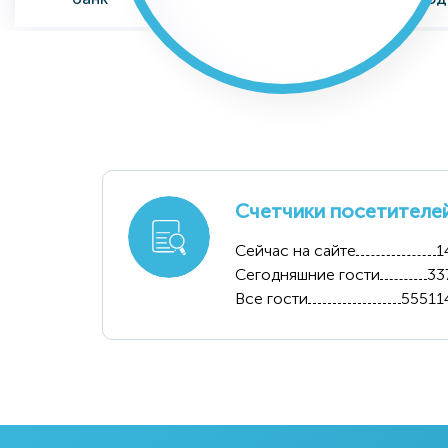
внешнеэкономич
Банк
хозя
еской
деятельности
Акционерное
АК
Agr
общество
"Уздонмахсулот"
Акцио
Узагролизинг
комме
Счетчики посетителе
б
Сейчас на сайте
1
Сегодняшние гости
33
Все гости
55511
Министерство
Акционерный
Ассо
Экономики и
коммерческий
Узбекте
финансов
банк «Асака»
Республики