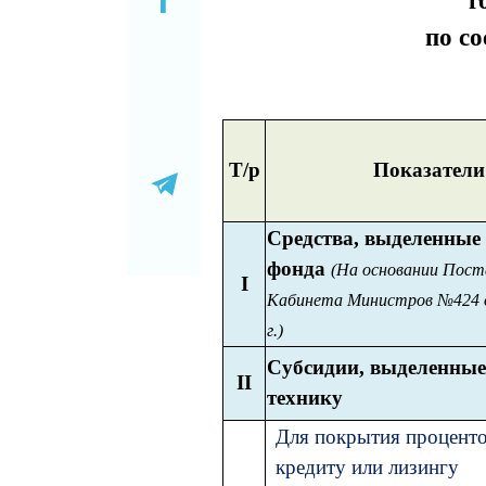
г
по со
Т/р
Показатели
Средства, выделенные 
фонда
(На основании Пост
I
Кабинета Министров №424 о
г.)
Субсидии, выделенные
II
технику
Для покрытия проценто
кредиту или лизингу