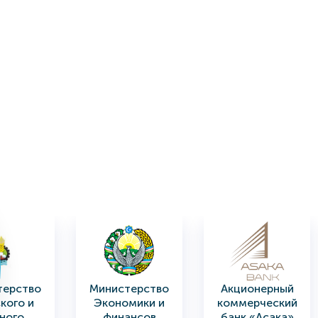
терство
Министерство
Акционерный
кого и
Экономики и
коммерческий
ного
финансов
банк «Асака»