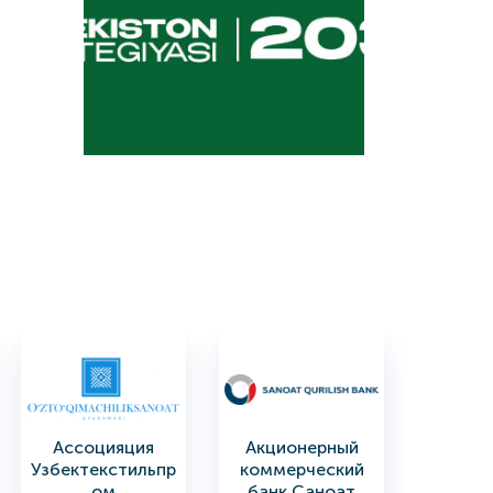
Ассоцияция
Акционерный
Узбектекстильпр
коммерческий
ом
банк Саноат