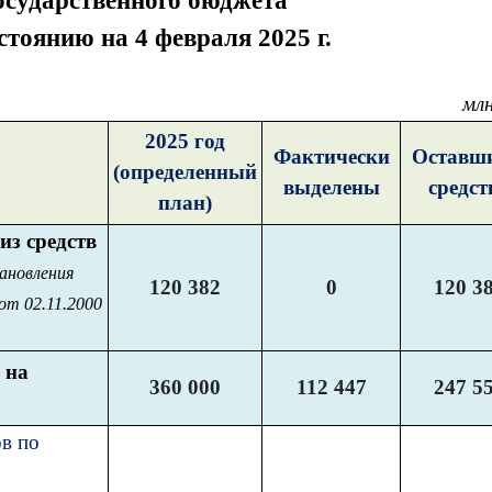
осударственного бюджета
стоянию на 4 февраля 2025 г.
млн
2025 год
Фактически
Оставши
(определенный
выделены
средст
план)
из средств
ановления
120 382
0
120 3
т 02.11.2000
 на
360 000
112 447
247 5
в по