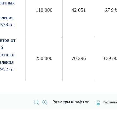
ентных
110 000
42 051
67 94
вления
578 от
нтов от
ой
техники
250 000
70 396
179 6
вления
952 от
Размеры шрифтов
Распеча