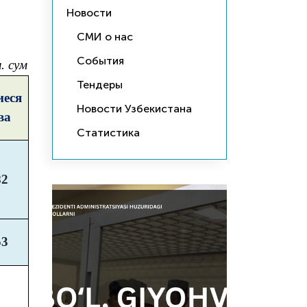
Новости
СМИ о нас
События
. сум
Тендеры
еся
Новости Узбекистана
ва
Статистика
82
53