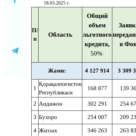
18.03.2025 г.
Общий
объем
Заявк
П/
Область
льготного
переда
п
кредита,
в Фо
50%
Жами:
4 127 914
3 309 
Қорақалпоғистон
1
168 877
139 3
Республикаси
2
Андижон
302 291
254 6
3
Бухоро
254 007
209 2
4
Жиззах
346 263
263 8