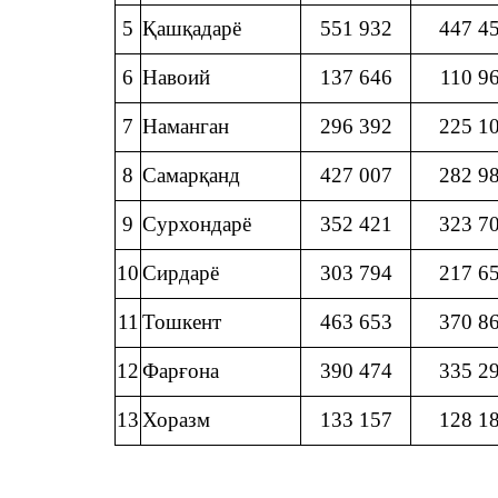
5
Қашқадарё
551 932
447 4
6
Навоий
137 646
110 9
7
Наманган
296 392
225 1
8
Самарқанд
427 007
282 9
9
Сурхондарё
352 421
323 7
10
Сирдарё
303 794
217 6
11
Тошкент
463 653
370 8
12
Фарғона
390 474
335 2
13
Хоразм
133 157
128 1