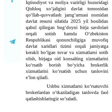
Iqtisodiyot va moliya vazirligi huzuridagi
Qishloq xo‘jaligini davlat tomonidan
qo‘llab-quvvatlash jamg‘armasi nomidan
davlat resursi sifatida 2025 yil hosilidan
qabul qilingan bug‘doyni birja savdolari
orqali sotish hamda O‘zbekiston
Respublikasi qonunchiligiga muvofiq
davlat xaridlari tizimi orqali jamiyatga
kerakli bo‘lgan tovar va xizmatlarni sotib
olish, birjaga oid konsalting xizmatlarini
ko‘rsatib borish bo‘yicha brokerlik
xizmatlarini ko‘rsatish uchun tanlovini
e’lon qiladi.
Ushbu xizmatlarni ko‘rsatuvchi
brokerlardan o‘tkaziladigan tanlovda faol
qatlashishlaringiz so‘raladi.