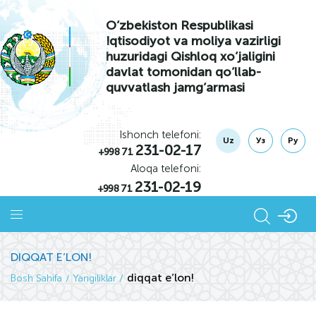
O’zbekiston Respublikasi
Iqtisodiyot va moliya vazirligi
huzuridagi Qishloq xo’jaligini
davlat tomonidan qo’llab-
quvvatlash jamg’armasi
Ishonch telefoni:
Uz
Уз
Ру
231-02-17
+998 71
Aloqa telefoni:
231-02-19
+998 71
DIQQAT E’LON!
diqqat e’lon!
Bosh Sahifa
Yangiliklar