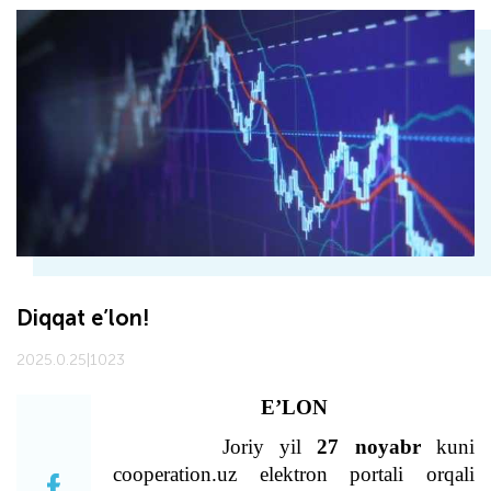
Diqqat e’lon!
2025.0.25
|
1023
E’LON
Joriy yil
27 noyabr
kuni
cooperation.uz elektron portali orqali