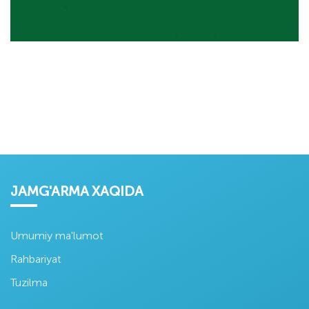
JAMG'ARMA XAQIDA
Umumiy ma'lumot
Rahbariyat
Tuzilma