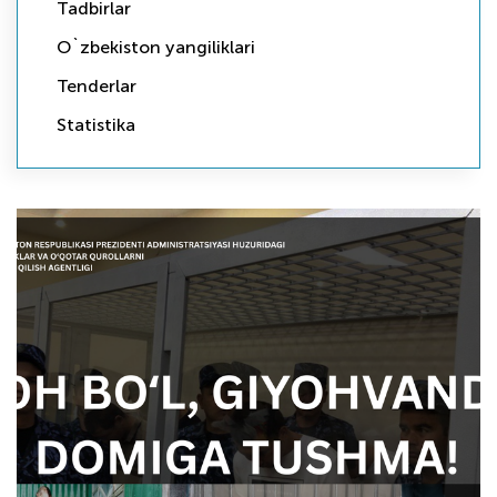
Tadbirlar
O`zbekiston yangiliklari
Tenderlar
Statistika