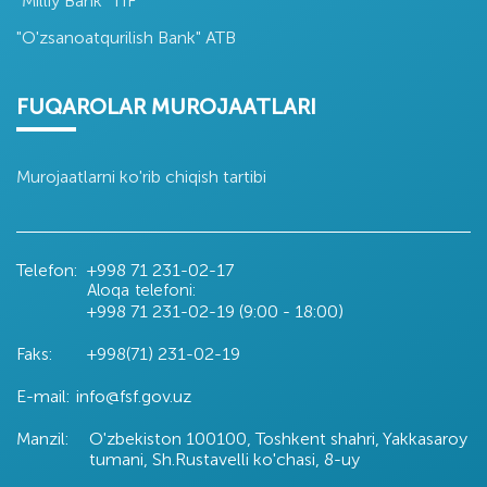
"Milliy Bank" TIF
"O'zsanoatqurilish Bank" ATB
FUQAROLAR MUROJAATLARI
Murojaatlarni ko'rib chiqish tartibi
Telefon:
+998 71
231-02-17
Aloqa telefoni:
+998 71
231-02-19 (9:00 - 18:00)
Faks:
+998(71) 231-02-19
E-mail:
info@fsf.gov.uz
Manzil:
O'zbekiston 100100, Toshkent shahri, Yakkasaroy
tumani, Sh.Rustavelli ko'chasi, 8-uy