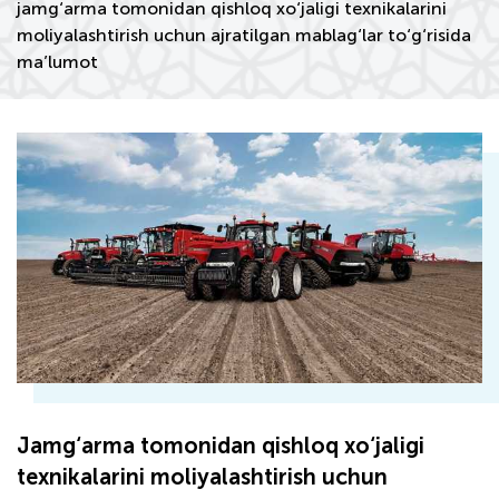
jamg‘arma tomonidan qishloq xo‘jaligi texnikalarini
moliyalashtirish uchun ajratilgan mablag‘lar to‘g‘risida
ma’lumot
Jamg‘arma tomonidan qishloq xo‘jaligi
texnikalarini moliyalashtirish uchun