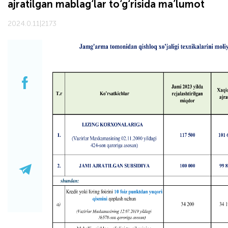
ajratilgan mablag‘lar to‘g‘risida ma’lumot
2024.0.11
|
2173