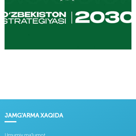
JAMG'ARMA XAQIDA
Umumiy ma'lumot