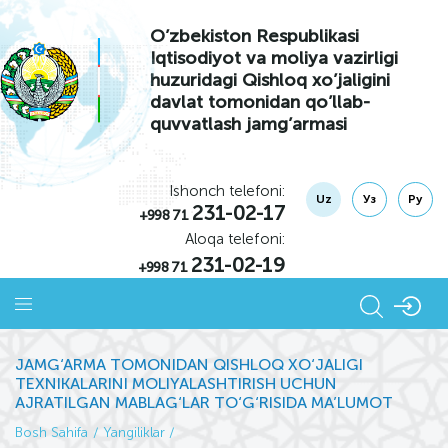
O’zbekiston Respublikasi
Iqtisodiyot va moliya vazirligi
huzuridagi Qishloq xo’jaligini
davlat tomonidan qo’llab-
quvvatlash jamg’armasi
Ishonch telefoni:
Uz
Уз
Ру
231-02-17
+998 71
Aloqa telefoni:
231-02-19
+998 71
JAMG‘ARMA TOMONIDAN QISHLOQ XO‘JALIGI
TEXNIKALARINI MOLIYALASHTIRISH UCHUN
AJRATILGAN MABLAG‘LAR TO‘G‘RISIDA MA’LUMOT
Bosh Sahifa
Yangiliklar