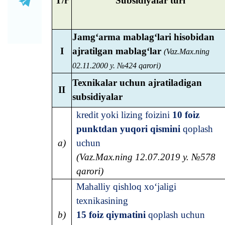
T/r
Subsidiyalar turi
Jamg‘arma mablag‘lari hisobidan
I
ajratilgan mablag‘lar
(Vaz.Max.ning
02.11.2000 y. №424 qarori)
Texnikalar uchun ajratiladigan
II
subsidiyalar
kredit yoki lizing foizini
10 foiz
punktdan yuqori qismini
qoplash
a)
uchun
(Vaz.Max.ning 12.07.2019 y. №578
qarori)
Mahalliy qishloq xo‘jaligi
texnikasining
b)
15 foiz qiymatini
qoplash uchun