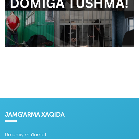
JAMG'ARMA XAQIDA
Umumiy ma'lumot