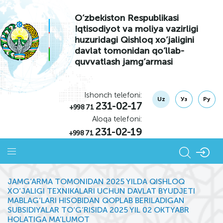
O’zbekiston Respublikasi
Iqtisodiyot va moliya vazirligi
huzuridagi Qishloq xo’jaligini
davlat tomonidan qo’llab-
quvvatlash jamg’armasi
Ishonch telefoni:
Uz
Уз
Ру
231-02-17
+998 71
Aloqa telefoni:
231-02-19
+998 71
JAMG‘ARMA TOMONIDAN 2025 YILDA QISHLOQ
XO‘JALIGI TEXNIKALARI UCHUN DAVLAT BYUDJETI
MABLAG‘LARI HISOBIDAN QOPLAB BERILADIGAN
SUBSIDIYALAR TO‘G‘RISIDA 2025 YIL 02 OKTYABR
HOLATIGA MA’LUMOT