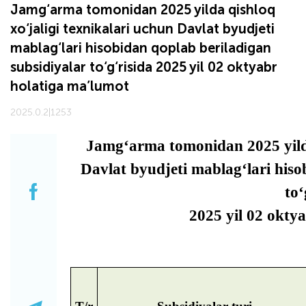
Jamg‘arma tomonidan 2025 yilda qishloq
xo‘jaligi texnikalari uchun Davlat byudjeti
mablag‘lari hisobidan qoplab beriladigan
subsidiyalar to‘g‘risida 2025 yil 02 oktyabr
holatiga ma’lumot
2025.0.2
|
1253
Jamg‘arma tomonidan 2025 yilda
Davlat byudjeti mablag‘lari hiso
to‘
2025 yil 02 okty