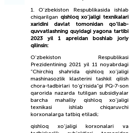
1. O‘zbekiston Respublikasida ishlab
chiqarilgan
qishloq xo‘jaligi texnikalari
xaridini davlat tomonidan qo‘llab-
quvvatlashning quyidagi yagona tartibi
2023 yil 1 apreldan boshlab joriy
qilinsin:
O‘zbekiston Respublikasi
Prezidentining 2021 yil 11 noyabrdagi
“Chirchiq shahrida qishloq xo‘jaligi
mashinasozlik klasterini tashkil qilish
chora-tadbirlari to‘g‘risida”gi PQ-7-son
qarorida nazarda tutilgan subsidiyalar
barcha mahalliy qishloq xo‘jaligi
texnikasi ishlab chiqaruvchi
korxonalarga tatbiq etiladi;
qishloq xo‘jaligi korxonalari va