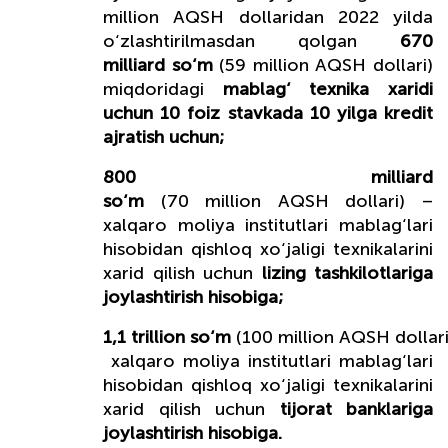
million AQSH dollaridan 2022 yilda
o‘zlashtirilmasdan qolgan
670
milliard so‘m
(59 million AQSH dollari)
miqdoridagi
mablag‘ texnika xaridi
uchun 10 foiz stavkada 10 yilga kredit
ajratish uchun;
800 milliard
so‘m
(70 million AQSH dollari) –
xalqaro moliya institutlari mablag‘lari
hisobidan qishloq xo‘jaligi texnikalarini
xarid qilish uchun
lizing tashkilotlariga
joylashtirish hisobiga;
1,1 trillion so‘m
(100 million AQSH dollari
xalqaro moliya institutlari mablag‘lari
hisobidan qishloq xo‘jaligi texnikalarini
xarid qilish uchun
tijorat banklariga
joylashtirish hisobiga.