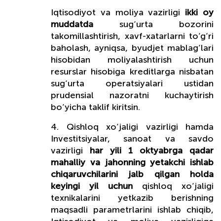
Iqtisodiyot va moliya vazirligi
ikki oy
muddatda
sug‘urta bozorini
takomillashtirish, xavf-xatarlarni to‘g‘ri
baholash, ayniqsa, byudjet mablag‘lari
hisobidan moliyalashtirish uchun
resurslar hisobiga kreditlarga nisbatan
sug‘urta operatsiyalari ustidan
prudensial nazoratni kuchaytirish
bo‘yicha taklif kiritsin.
4. Qishloq xo‘jaligi vazirligi hamda
Investitsiyalar, sanoat va savdo
vazirligi
har yili 1 oktyabrga qadar
mahalliy va jahonning yetakchi ishlab
chiqaruvchilarini jalb qilgan holda
keyingi yil uchun
qishloq xo‘jaligi
texnikalarini yetkazib berishning
maqsadli parametrlarini ishlab chiqib,