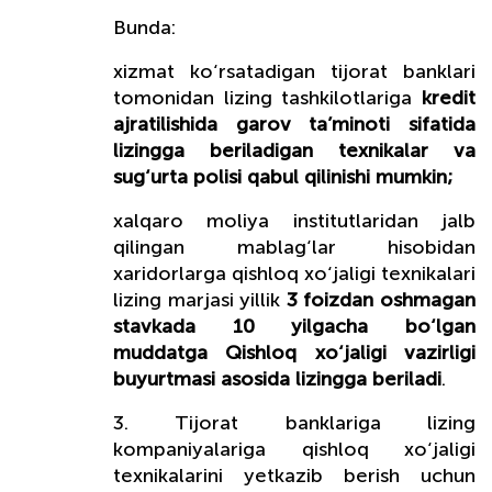
Bunda:
xizmat ko‘rsatadigan tijorat banklari
tomonidan lizing tashkilotlariga
kredit
ajratilishida garov ta’minoti sifatida
lizingga beriladigan texnikalar va
sug‘urta polisi qabul qilinishi mumkin;
xalqaro moliya institutlaridan jalb
qilingan mablag‘lar hisobidan
xaridorlarga qishloq xo‘jaligi texnikalari
lizing marjasi yillik
3 foizdan oshmagan
stavkada 10 yilgacha bo‘lgan
muddatga Qishloq xo‘jaligi vazirligi
buyurtmasi asosida lizingga beriladi
.
3. Tijorat banklariga lizing
kompaniyalariga qishloq xo‘jaligi
texnikalarini yetkazib berish uchun