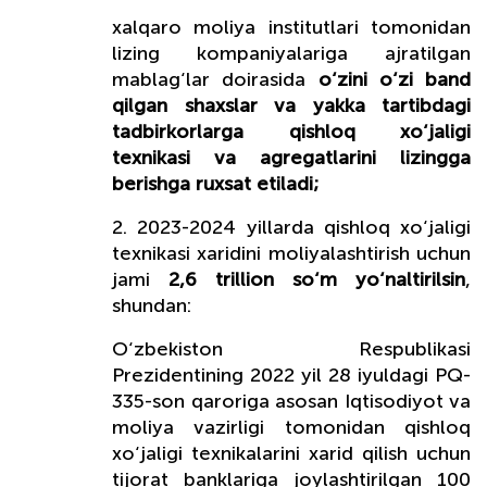
xalqaro moliya institutlari tomonidan
lizing kompaniyalariga ajratilgan
mablag‘lar doirasida
o‘zini o‘zi band
qilgan shaxslar va yakka tartibdagi
tadbirkorlarga
qishloq xo‘jaligi
texnikasi va agregatlarini lizingga
berishga ruxsat etiladi;
2. 2023-2024 yillarda qishloq xo‘jaligi
texnikasi xaridini moliyalashtirish uchun
jami
2,6 trillion so‘m yo‘naltirilsin
,
shundan:
O‘zbekiston Respublikasi
Prezidentining 2022 yil 28 iyuldagi PQ-
335-son qaroriga asosan Iqtisodiyot va
moliya vazirligi tomonidan qishloq
xo‘jaligi texnikalarini xarid qilish uchun
tijorat banklariga joylashtirilgan 100