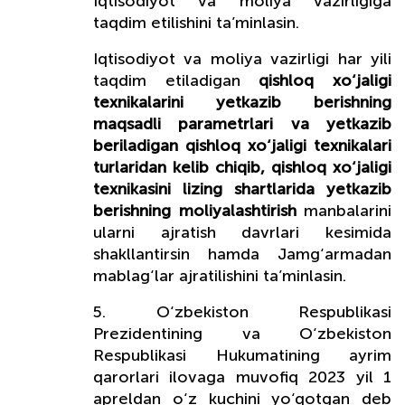
Iqtisodiyot va moliya vazirligiga
taqdim etilishini ta’minlasin.
Iqtisodiyot va moliya vazirligi har yili
taqdim etiladigan
qishloq xo‘jaligi
texnikalarini yetkazib berishning
maqsadli parametrlari va yetkazib
beriladigan qishloq xo‘jaligi texnikalari
turlaridan kelib chiqib, qishloq xo‘jaligi
texnikasini lizing shartlarida yetkazib
berishning
moliyalashtirish
manbalarini
ularni ajratish davrlari kesimida
shakllantirsin hamda Jamg‘armadan
mablag‘lar ajratilishini ta’minlasin.
5. O‘zbekiston Respublikasi
Prezidentining va O‘zbekiston
Respublikasi Hukumatining ayrim
qarorlari ilovaga muvofiq 2023 yil 1
apreldan o‘z kuchini yo‘qotgan deb