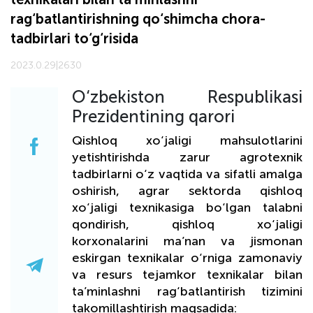
rag‘batlantirishning qo‘shimcha chora-
tadbirlari to‘g‘risida
2023.0.29
|
2630
O‘zbekiston Respublikasi
Prezidentining qarori
Qishloq xo‘jaligi mahsulotlarini
yetishtirishda zarur agrotexnik
tadbirlarni o‘z vaqtida va sifatli amalga
oshirish, agrar sektorda qishloq
xo‘jaligi texnikasiga bo‘lgan talabni
qondirish, qishloq xo‘jaligi
korxonalarini ma’nan va jismonan
eskirgan texnikalar o‘rniga zamonaviy
va resurs tejamkor texnikalar bilan
ta’minlashni rag‘batlantirish tizimini
takomillashtirish maqsadida: