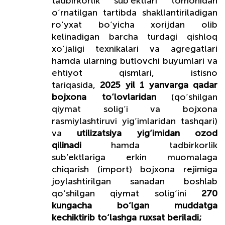
tadbirkorlik sub’ektlari tomonidan
o‘rnatilgan tartibda shakllantiriladigan
ro‘yxat bo‘yicha xorijdan olib
kelinadigan barcha turdagi qishloq
xo‘jaligi texnikalari va agregatlari
hamda ularning butlovchi buyumlari va
ehtiyot qismlari, istisno
tariqasida,
2025 yil 1 yanvarga qadar
bojxona to‘lovlaridan
(qo‘shilgan
qiymat solig‘i va bojxona
rasmiylashtiruvi yig‘imlaridan tashqari)
va
utilizatsiya yig‘imidan ozod
qilinadi
hamda tadbirkorlik
sub’ektlariga erkin muomalaga
chiqarish (import) bojxona rejimiga
joylashtirilgan sanadan boshlab
qo‘shilgan qiymat solig‘ini
270
kungacha bo‘lgan muddatga
kechiktirib to‘lashga ruxsat beriladi;