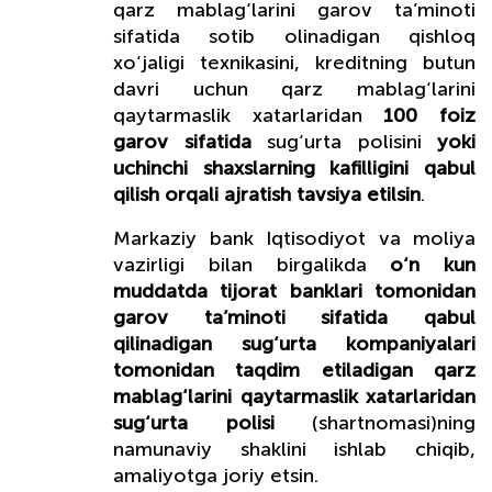
qarz mablag‘larini garov ta’minoti
sifatida sotib olinadigan qishloq
xo‘jaligi texnikasini, kreditning butun
davri uchun qarz mablag‘larini
qaytarmaslik xatarlaridan
100 foiz
garov sifatida
sug‘urta polisini
yoki
uchinchi shaxslarning kafilligini qabul
qilish orqali ajratish tavsiya etilsin
.
Markaziy bank Iqtisodiyot va moliya
vazirligi bilan birgalikda
o‘n kun
muddatda tijorat banklari tomonidan
garov ta’minoti sifatida qabul
qilinadigan sug‘urta kompaniyalari
tomonidan taqdim etiladigan qarz
mablag‘larini qaytarmaslik xatarlaridan
sug‘urta polisi
(shartnomasi)ning
namunaviy shaklini ishlab chiqib,
amaliyotga joriy etsin.