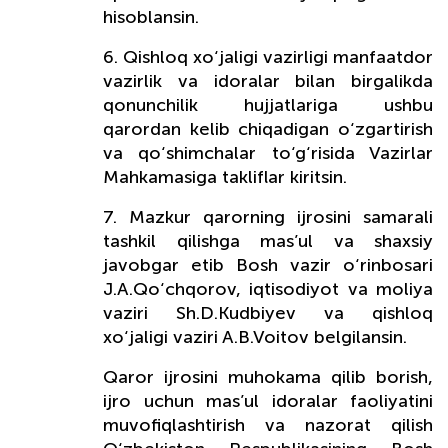
hisoblansin.
6. Qishloq xo‘jaligi vazirligi manfaatdor
vazirlik va idoralar bilan birgalikda
qonunchilik hujjatlariga ushbu
qarordan kelib chiqadigan o‘zgartirish
va qo‘shimchalar to‘g‘risida Vazirlar
Mahkamasiga takliflar kiritsin.
7. Mazkur qarorning ijrosini samarali
tashkil qilishga mas’ul va shaxsiy
javobgar etib Bosh vazir o‘rinbosari
J.A.Qo‘chqorov, iqtisodiyot va moliya
vaziri Sh.D.Kudbiyev va qishloq
xo‘jaligi vaziri A.B.Voitov belgilansin.
Qaror ijrosini muhokama qilib borish,
ijro uchun mas’ul idoralar faoliyatini
muvofiqlashtirish va nazorat qilish