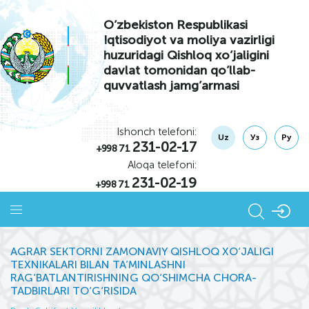
O’zbekiston Respublikasi
Iqtisodiyot va moliya vazirligi
huzuridagi Qishloq xo’jaligini
davlat tomonidan qo’llab-
quvvatlash jamg’armasi
Ishonch telefoni:
Uz
Уз
Ру
231-02-17
+998 71
Aloqa telefoni:
231-02-19
+998 71
AGRAR SEKTORNI ZAMONAVIY QISHLOQ XO‘JALIGI
TEXNIKALARI BILAN TA’MINLASHNI
RAG‘BATLANTIRISHNING QO‘SHIMCHA CHORA-
TADBIRLARI TO‘G‘RISIDA