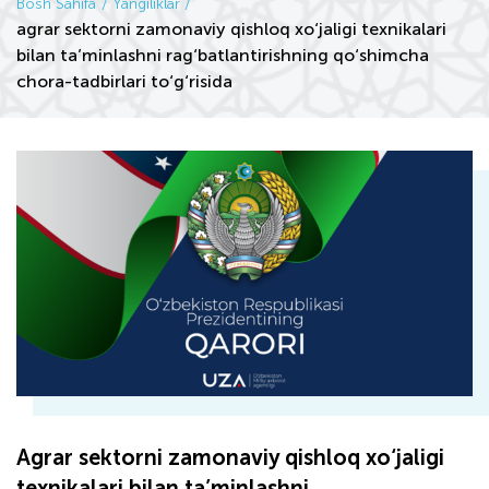
Bosh Sahifa
Yangiliklar
agrar sektorni zamonaviy qishloq xo‘jaligi texnikalari
bilan ta’minlashni rag‘batlantirishning qo‘shimcha
chora-tadbirlari to‘g‘risida
Agrar sektorni zamonaviy qishloq xo‘jaligi
texnikalari bilan ta’minlashni