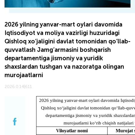
2026 yilning yanvar-mart oylari davomida
Iqtisodiyot va moliya vazirligi huzuridagi
Qishloq xo‘jaligini davlat tomonidan qo‘llab-
quvvatlash Jamg‘armasini boshqarish
departamentiga jismoniy va yuridik
shaxslardan tushgan va nazoratga olingan
murojaatlarni
2026.0.14
|
611
2026 yilning yanvar-mart oylari davomida Iqtisodi
Qishloq xo‘jaligini davlat tomonidan qo‘llab-quv
departamentiga jismoniy va yuridik shaxslarda
murojaatlarni ko‘rib chiqish natijalari 
Viloyatlar nomi
Murojat 