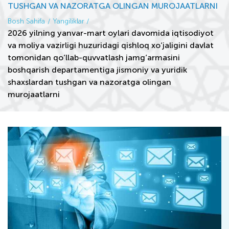
TUSHGAN VA NAZORATGA OLINGAN MUROJAATLARNI
Bosh Sahifa
Yangiliklar
2026 yilning yanvar-mart oylari davomida iqtisodiyot
va moliya vazirligi huzuridagi qishloq xo‘jaligini davlat
tomonidan qo‘llab-quvvatlash jamg‘armasini
boshqarish departamentiga jismoniy va yuridik
shaxslardan tushgan va nazoratga olingan
murojaatlarni