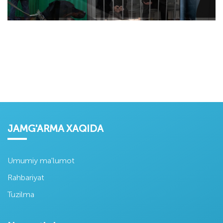
JAMG'ARMA XAQIDA
Umumiy ma'lumot
Rahbariyat
Tuzilma