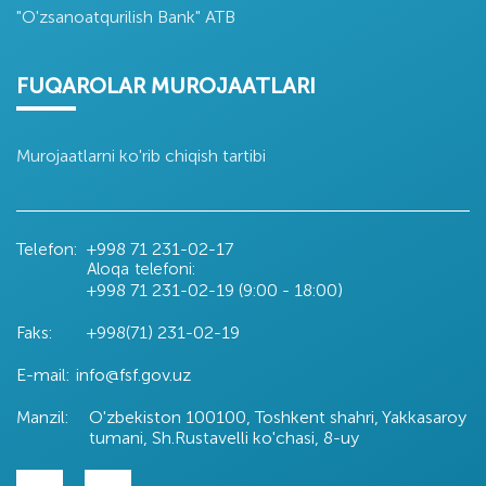
"O'zsanoatqurilish Bank" ATB
FUQAROLAR MUROJAATLARI
Murojaatlarni ko'rib chiqish tartibi
Telefon:
+998 71
231-02-17
Aloqa telefoni:
+998 71
231-02-19 (9:00 - 18:00)
Faks:
+998(71) 231-02-19
E-mail:
info@fsf.gov.uz
Manzil:
O'zbekiston 100100, Toshkent shahri, Yakkasaroy
tumani, Sh.Rustavelli ko'chasi, 8-uy