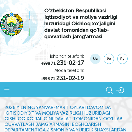
O’zbekiston Respublikasi
Iqtisodiyot va moliya vazirligi
huzuridagi Qishloq xo’jaligini
davlat tomonidan qo’llab-
quvvatlash jamg’armasi
Ishonch telefoni:
Uz
Уз
Ру
231-02-17
+998 71
Aloqa telefoni:
231-02-19
+998 71
2026 YILNING YANVAR-MART OYLARI DAVOMIDA
IQTISODIYOT VA MOLIYA VAZIRLIGI HUZURIDAGI
QISHLOQ XO‘JALIGINI DAVLAT TOMONIDAN QO‘LLAB-
QUVVATLASH JAMG‘ARMASINI BOSHQARISH
DEPARTAMENTIGA JISMONIY VA YURIDIK SHAXSLARDAN