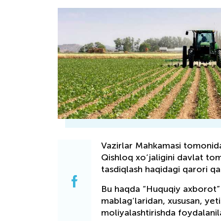
Vazirlar Mahkamasi tomonidan
Qishloq xo‘jaligini davlat t
tasdiqlash haqidagi qarori qab
Bu haqda “Huquqiy axborot” 
mablag‘laridan, xususan, yetis
moliyalashtirishda foydalanil