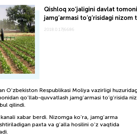
Qishloq xo‘jaligini davlat tomon
jamg‘armasi to‘g‘risidagi nizom 
2018.0.17
|
6686
 O‘zbekiston Respublikasi Moliya vazirligi huzuridag
omonidan qo‘llab-quvvatlash jamg‘armasi to‘g‘risida ni
ul qilindi.
kanali xabar berdi. Nizomga ko‘ra, jamg‘arma
htiriladigan paxta va g‘alla hosilini o‘z vaqtida
adi.