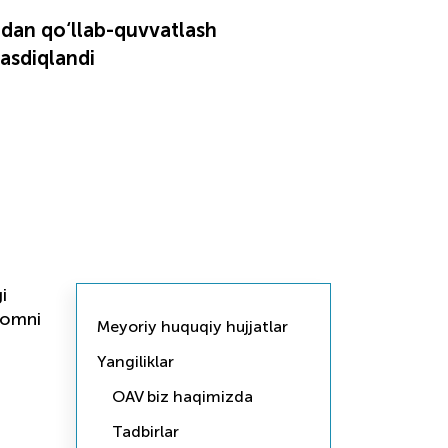
idan qo‘llab-quvvatlash
tasdiqlandi
i
zomni
Meyoriy huquqiy hujjatlar
Yangiliklar
OAV biz haqimizda
Tadbirlar