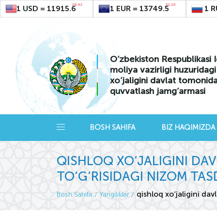
28.92
32.19
1 USD = 11915.6
1 EUR = 13749.5
1 R
O’zbekiston Respublikasi I
moliya vazirligi huzuridag
xo’jaligini davlat tomonid
quvvatlash jamg’armasi
BOSH SAHIFA
BIZ HAQIMIZDA
QISHLOQ XO‘JALIGINI D
TO‘G‘RISIDAGI NIZOM TAS
qishloq xo‘jaligini da
Bosh Sahifa
Yangiliklar