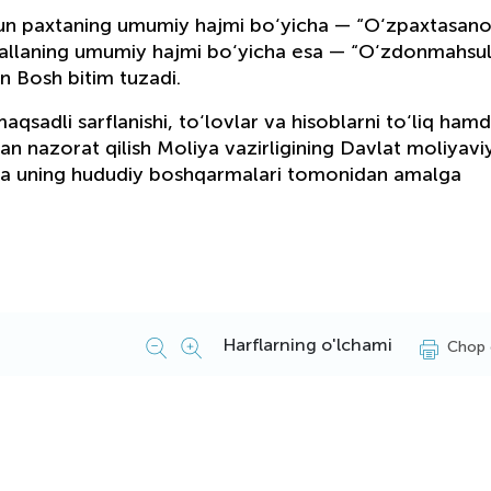
un paxtaning umumiy hajmi bo‘yicha — “O‘zpaxtasano
 g‘allaning umumiy hajmi bo‘yicha esa — “O‘zdonmahsu
n Bosh bitim tuzadi.
sadli sarflanishi, to‘lovlar va hisoblarni to‘liq ham
an nazorat qilish Moliya vazirligining Davlat moliyavi
va uning hududiy boshqarmalari tomonidan amalga
Harflarning o'lchami
Chop 