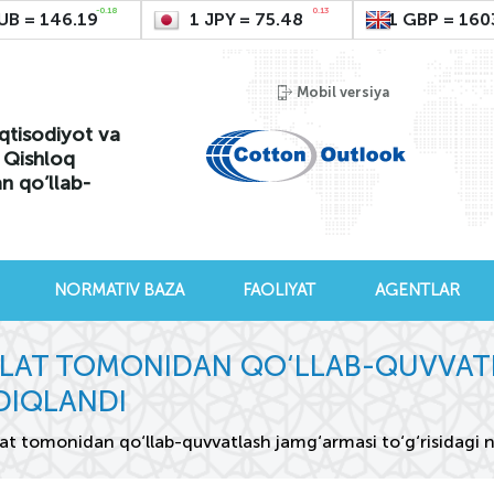
-0.18
0.13
UB = 146.19
1 JPY = 75.48
1 GBP = 160
Mobil versiya
qtisodiyot va
i Qishloq
an qo’llab-
NORMATIV BAZA
FAOLIYAT
AGENTLAR
AVLAT TOMONIDAN QO‘LLAB-QUVVAT
DIQLANDI
vlat tomonidan qo‘llab-quvvatlash jamg‘armasi to‘g‘risidagi 