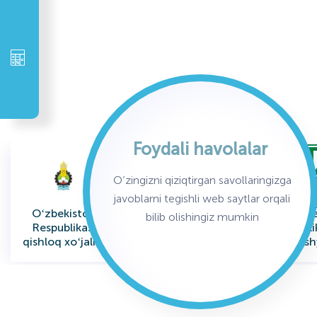
Foydali havolalar
O’zingizni qiziqtirgan savollaringizga
javoblarni tegishli web saytlar orqali
Oʻzbekiston
Oʻzbekiston
Oʻzbe
bilib olishingiz mumkin
Respublikasi
Respublikasi
Respubli
qishloq xoʻjaligi
Iqtisodiyot va
xomashy
vazirligi
Moliya Vazirligi