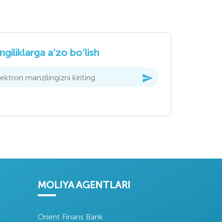
Oʻzbekiston
Oʻzbekiston
Markaziy Banki
Respublikasi
qishloq xoʻjaligi
ngiliklarga a’zo bo’lish
vazirligi
Asaka Bank
Oʻztoʻqimachiliks
aksiyadorlik tijorat
anoat uyushmasi
MOLIYA AGENTLARI
Orient Finans Bank