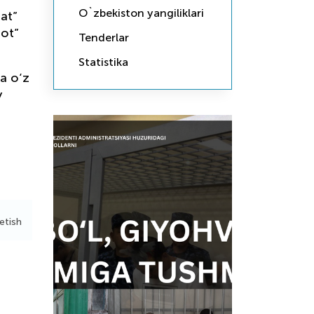
O`zbekiston yangiliklari
at”
lot”
Tenderlar
Statistika
da o‘z
y
etish