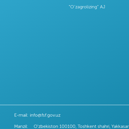
"O‘zagrolizing” AJ
maxsulot
Agrobank
Oʻzbekiston
adorlik
aksiyadorlik tijorat
Markaziy Banki
niyasi
banki
E-mail:
info@fsf.gov.uz
Manzil:
O'zbekiston 100100, Toshkent shahri, Yakkasa