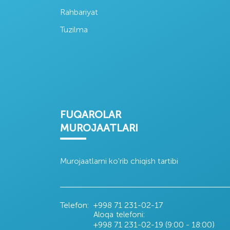
Rahbariyat
Oʻzsanoat qurilish
Oʻzagrolizing
Oʻzdon
bank
aksiyadorlik
aksiy
Tuzilma
jamiyati
kompa
FUQAROLAR
MUROJAATLARI
Murojaatlarni ko'rib chiqish tartibi
Telefon:
+998 71
231-02-17
Aloqa telefoni:
+998 71
231-02-19 (9:00 - 18:00)