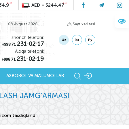
27.03
8.23
34.9
1 AED = 3244.47
08.Avgust.2026
Sayt xaritasi
Ishonch telefoni:
Uz
Уз
Ру
231-02-17
+998 71
Aloqa telefoni:
231-02-19
+998 71
AXBOROT VA MA'LUMOTLAR
LASH JAMG‘ARMASI
nizom tasdiqlandi