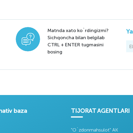
olizing
Oʻzdonmaxsulot
Agrobank
adorlik
aksiyadorlik
aksiyadorlik tijorat
iyati
kompaniyasi
banki
Matnda xato ko`rdingizmi?
Ya
Sichqoncha bilan belgilab
CTRL + ENTER tugmasini
bosing
orativ
Milliy Bank
Cotlook 'A' Index
t yagona
Cotlook Forward
tali
'A' Index​
ativ baza
TIJORAT AGENTLARI
"O`zdonmahsulot" AK