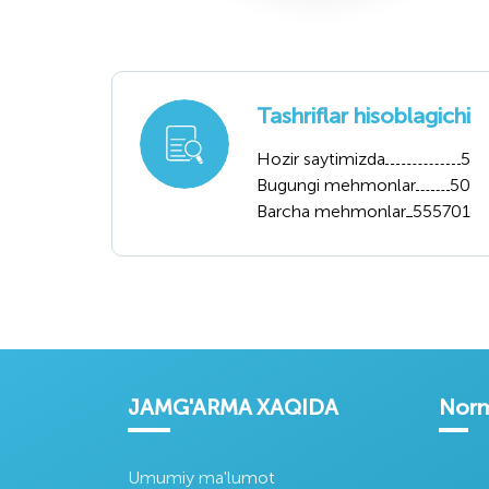
Oʻztoʻqimachiliks
Oʻzsanoat qurilish
Oʻzagr
anoat uyushmasi
bank
aksiy
jam
Tashriflar hisoblagichi
Hozir saytimizda
5
Bugungi mehmonlar
50
Barcha mehmonlar
555701
Oʻzbekiston
Oʻzbekiston
Korp
Respublikasi
Respublikasi tovar
axboro
Iqtisodiyot va
xomashyo birjasi
por
Moliya Vazirligi
JAMG'ARMA XAQIDA
Norm
Umumiy ma'lumot