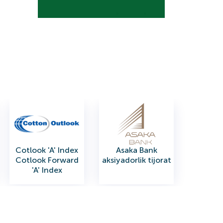
Cotlook 'A' Index
Asaka Bank
Cotlook Forward
aksiyadorlik tijorat
'A' Index​