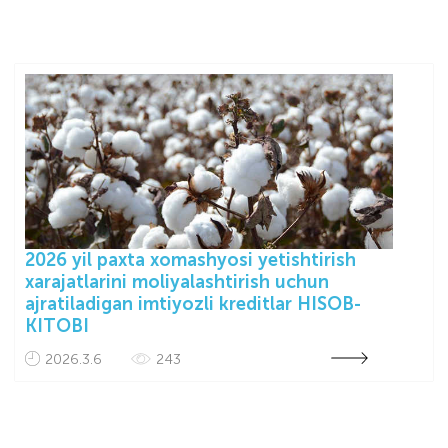
2026 yil paxta xomashyosi yetishtirish
xarajatlarini moliyalashtirish uchun
ajratiladigan imtiyozli kreditlar HISOB-
KITOBI
2026.3.6
243