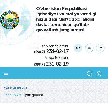
O’zbekiston Respublikasi
Iqtisodiyot va moliya vazirligi
huzuridagi Qishloq xo’jaligini
davlat tomonidan qo’llab-
quvvatlash jamg’armasi
Ishonch telefoni:
Uz
Уз
Ру
231-02-17
+998 71
Aloqa telefoni:
231-02-19
+998 71
YANGILIKLAR
yangiliklar
Bosh Sahifa