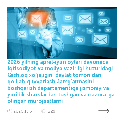
2026 yilning aprel-iyun oylari davomida
Iqtisodiyot va moliya vazirligi huzuridagi
Qishloq xo‘jaligini davlat tomonidan
qo‘llab-quvvatlash Jamg‘armasini
boshqarish departamentiga jismoniy va
yuridik shaxslardan tushgan va nazoratga
olingan murojaatlarni
2026.18.3
228