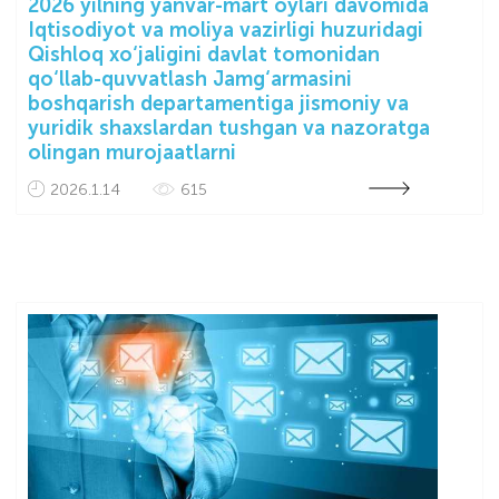
2026 yilning yanvar-mart oylari davomida
Iqtisodiyot va moliya vazirligi huzuridagi
Qishloq xo‘jaligini davlat tomonidan
qo‘llab-quvvatlash Jamg‘armasini
boshqarish departamentiga jismoniy va
yuridik shaxslardan tushgan va nazoratga
olingan murojaatlarni
2026.1.14
615