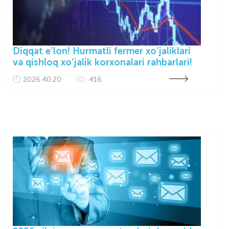
Diqqat e’lon! Hurmatli fermer xo‘jaliklari
va qishloq xo‘jalik korxonalari rahbarlari!
2026.40.20
416