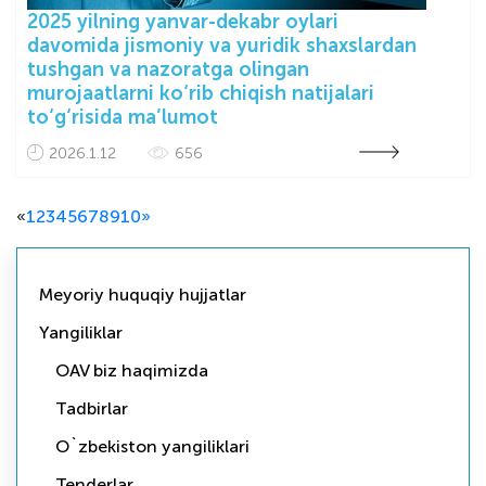
2025 yilning yanvar-dekabr oylari
davomida jismoniy va yuridik shaxslardan
tushgan va nazoratga olingan
murojaatlarni ko‘rib chiqish natijalari
to‘g‘risida ma’lumot
2026.1.12
656
«
1
2
3
4
5
6
7
8
9
10
»
Meyoriy huquqiy hujjatlar
Yangiliklar
OAV biz haqimizda
Tadbirlar
O`zbekiston yangiliklari
Tenderlar