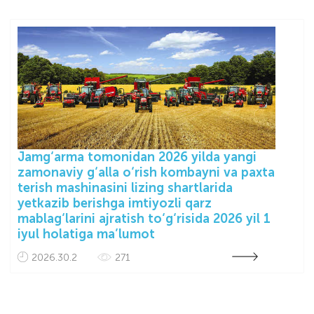
Jamg‘arma tomonidan 2026 yilda yangi
zamonaviy g‘alla o‘rish kombayni va paxta
terish mashinasini lizing shartlarida
yetkazib berishga imtiyozli qarz
mablag‘larini ajratish to‘g‘risida 2026 yil 1
iyul holatiga ma’lumot
2026.30.2
271